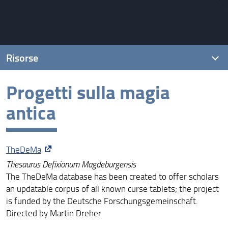
Risorse
Progetti sulla magia
Pubblicazioni
antica
Bibliografia
Studi lessicografici sulla magia antica
TheDeMa
Corpora di testi magici
Thesaurus Defixionum Magdeburgensis
Progetti sulla magia antica
The TheDeMa database has been created to offer scholars
an updatable corpus of all known curse tablets; the project
Galleria
is funded by the Deutsche Forschungsgemeinschaft.
Directed by Martin Dreher
Materiali - Giornata di Studi La Magia dall'Antichità al
Medioevo