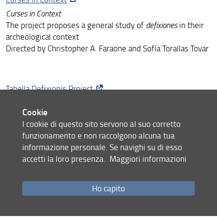
Curses in Context
The project proposes a general study of
defixiones
in their
archeological context
Directed by Christopher A. Faraone and Sofía Torallas Tovar
Tabella Defixionis Project
T
abella Defixionis Project
Cookie
The project proposes a collection of
defixiones
discovered
I cookie di questo sito servono al suo corretto
throughout the Greco-Roman world
funzionamento e non raccolgono alcuna tua
informazione personale. Se navighi su di esso
TO ZODION
accetti la loro presenza.
Maggiori informazioni
TO ZODION. Images of power and the power of images. Magical
drawings in Graeco-egyptian magical formularies.
Ho capito
The project aims to study magical drawings and designs in
the corpus of magical formularies. It is funded by the BBVA
Foundation