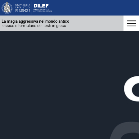
La magia aggressiva nel mondo antico
lessico e formulario dei testi in greco