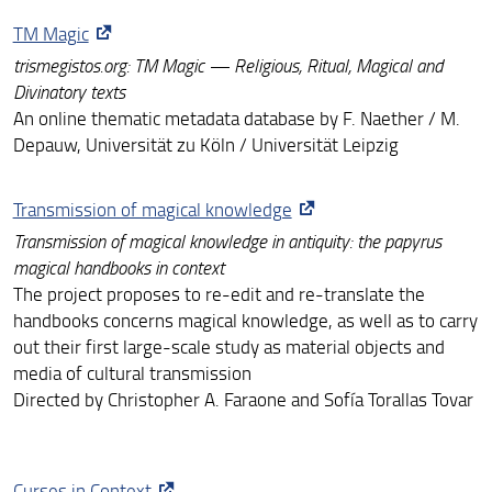
TM Magic
Materiali - Giornata di Studi La magia aggressiva nel
mondo antico
trismegistos.org: TM Magic — Religious, Ritual, Magical and
Divinatory texts
Progetti e banche dati di papirologia
An online thematic metadata database by F. Naether / M.
Depauw, Universität zu Köln / Universität Leipzig
Progetti e banche dati di epigrafia e filologia classiche
CIDOC CRMtex
Transmission of magical knowledge
Link utili
Transmission of magical knowledge in antiquity: the papyrus
magical handbooks in context
The project proposes to re-edit and re-translate the
handbooks concerns magical knowledge, as well as to carry
out their first large-scale study as material objects and
media of cultural transmission
Directed by Christopher A. Faraone and Sofía Torallas Tovar
Curses in Context